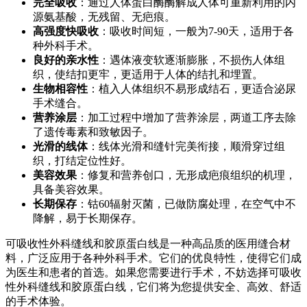
完全吸收
：通过人体蛋白酶酶解成人体可重新利用的内
源氨基酸，无残留、无疤痕。
高强度快吸收
：吸收时间短，一般为7-90天，适用于各
种外科手术。
良好的亲水性
：遇体液变软逐渐膨胀，不损伤人体组
织，使结扣更牢，更适用于人体的结扎和埋置。
生物相容性
：植入人体组织不易形成结石，更适合泌尿
手术缝合。
营养涂层
：加工过程中增加了营养涂层，两道工序去除
了遗传毒素和致敏因子。
光滑的线体
：线体光滑和缝针完美衔接，顺滑穿过组
织，打结定位性好。
美容效果
：修复和营养创口，无形成疤痕组织的机理，
具备美容效果。
长期保存
：钴60辐射灭菌，已做防腐处理，在空气中不
降解，易于长期保存。
可吸收性外科缝线和胶原蛋白线是一种高品质的医用缝合材
料，广泛应用于各种外科手术。它们的优良特性，使得它们成
为医生和患者的首选。如果您需要进行手术，不妨选择可吸收
性外科缝线和胶原蛋白线，它们将为您提供安全、高效、舒适
的手术体验。