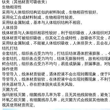
钛夹（其他材质可吸收夹）
生物相溶性
采用与人体组织结构近似的材料制成，生物相容性较好。
采用化工合成材料制成，生物相容性较差。
采用钛金属制成，基本与人体组织结构不相容。
人体排异
线体材质与人体组织相容性较好，利于组织吸收，人体组织对
线体材质可被组织吸收，但其化工合成特性，故吸收不完全，
采用钛金属制成，不能被人体组织吸收，人体排异大，且会在
结扎打结
全套结扎，组织各点受力均匀，打结后结体遇体腔液膨胀，，
全套结扎，组织各点受力均匀，结体无膨胀特性，故有松结现
鳄合结扎，组织各点受力不均匀，易造成肠漏，胆漏事故。对
操作使用
导管导入，线体材质较硬，遇体腔液不会出现转圈现象，便于
导管导入，线体材质较软，在体腔液中会出现转圈现象，不利
持夹器材导入，存在腔体脱夹或丢夹风险。
灭菌方式
伽玛射线灭菌，细菌残存几率为零，且无其他残留物质，避免
环氧乙烷灭菌，有细菌残存几率，此灭菌方式会残留其他物质
视其使用材质而定。