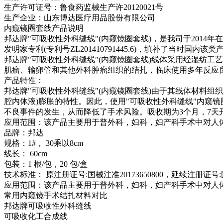
生产许可证号：鲁食药监械生产许20120021号
生产企业：山东博达医疗用品股份有限公司
内窥镜圈套线产品说明
邦达牌"可吸收性外科缝线"(内窥镜圈套线)，是我司于201
发明家专利(专利号ZL201410791445.6)，填补了当时国内该
邦达牌"可吸收性外科缝线"(内窥镜圈套线)线体采用经湿纺
肌瘤、输卵管和其他外科肿瘤组织的结扎，临床使用多年反应
产品特性：
邦达牌"可吸收性外科缝线"(内窥镜圈套线)由于其线体材料
腔内体液)膨胀的特性。因此，使用"可吸收性外科缝线"内窥
不良事件的发生，从而降低了手术风险。吸收期为3个月，7天
应用范围：该产品主要用于普外科，妇科，妇产科手术中对人
品牌：邦达
规格：1#， 30乘以8cm
线长： 60cm
包装：1 根/包，20 包/盒
技术标准： 原注册证号:国械注准20173650800，延续注册证号:国械
应用范围：该产品主要用于普外科，妇科，妇产科手术中对人
常用内窥镜手术结扎材料对比
邦达牌可吸收性外科缝线
可吸收化工合成线